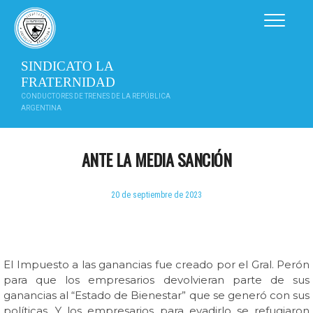
Saltar
al
contenido
SINDICATO LA
FRATERNIDAD
CONDUCTORES DE TRENES DE LA REPÚBLICA
ARGENTINA
ANTE LA MEDIA SANCIÓN
20 de septiembre de 2023
El Impuesto a las ganancias fue creado por el Gral. Perón
para que los empresarios devolvieran parte de sus
ganancias al “Estado de Bienestar” que se generó con sus
políticas. Y los empresarios para evadirlo se refugiaron