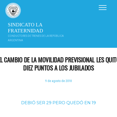
Saltar
al
contenido
SINDICATO LA
FRATERNIDAD
CONDUCTORES DE TRENES DE LA REPÚBLICA
ARGENTINA
EL CAMBIO DE LA MOVILIDAD PREVISIONAL LES QUIT
DIEZ PUNTOS A LOS JUBILADOS
9 de agosto de 2018
DEBIÓ SER 29 PERO QUEDÓ EN 19