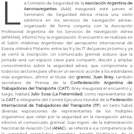
L
a Comisión de Seguridad de la
Asociación Argentina de
Aeronavegantes
(AAA) inaugurará este jueves el
Seminario de Seguridad Aérea «Hacia una visión
sistémica en los servicios de navegación aérea»,
organizado de forma conjunta con la Asociación
Profesional Argentina de los Servicios de Navegación Aérea
(APASNA), informó hoy la organización. El encuentro se realizará en
el Salón «Malvinas Argentinas» del aeropuerto internacional de
Ezeiza «Ministro Pistarini» entre las 9 y las 17 del jueves próximo y ya
se cerró la inscripción. Un comunicado gremial sostuvo que la
jornada será «un espacio clave para compartir, discutir y ampliar
conocimientos sobre la seguridad aérea, que compromete a
todos los sectores para ofrecer un servicio acorde a los estándares
más exigentes», afirmó el titular del
gremio
,
Juan Brey
, también
secretario de Prensa de la
Confederación Argentina de
Trabajadores del Transporte
(
CATT
). Brey inaugurará el encuentro y,
luego, hablará
Julio Sosa
(
La Fraternidad
) como representante de
la
CATT
e integrante del Comité Ejecutivo Mundial de la
Federación
Internacional de Trabajadores del Transporte
(
ITF
), en tanto habrá
diversas exposiciones de representantes de los múltiples
organismos que velan por la seguridad en la navegación aérea,
informó el comunicado gremial. Juan Irigoin -de la Administración
Nacional de Aviación Civil (
ANAC
)- se referirá a «La competencia de
la autoridad aeronáutica argentina; Agustí­n Rodríguez -de la