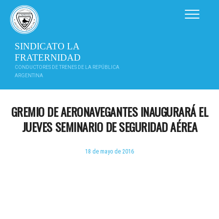
Saltar
al
contenido
SINDICATO LA
FRATERNIDAD
CONDUCTORES DE TRENES DE LA REPÚBLICA
ARGENTINA
GREMIO DE AERONAVEGANTES INAUGURARÁ EL
JUEVES SEMINARIO DE SEGURIDAD AÉREA
18 de mayo de 2016