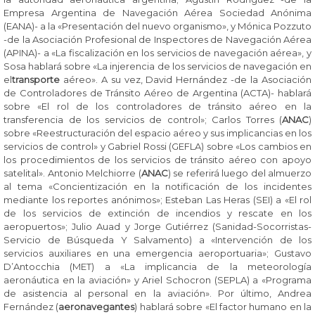
Empresa Argentina de Navegación Aérea Sociedad Anónima
(EANA)- a la «Presentación del nuevo organismo», y Mónica Pozzuto
-de la Asociación Profesional de Inspectores de Navegación Aérea
(APINA)- a «La fiscalización en los servicios de navegación aérea», y
Sosa hablará sobre «La injerencia de los servicios de navegación en
el
transporte
aéreo». A su vez, David Hernández -de la Asociación
de Controladores de Tránsito Aéreo de Argentina (ACTA)- hablará
sobre «El rol de los controladores de tránsito aéreo en la
transferencia de los servicios de control»; Carlos Torres (
ANAC
)
sobre «Reestructuración del espacio aéreo y sus implicancias en los
servicios de control» y Gabriel Rossi (GEFLA) sobre «Los cambios en
los procedimientos de los servicios de tránsito aéreo con apoyo
satelital». Antonio Melchiorre (
ANAC
) se referirá luego del almuerzo
al tema «Concientización en la notificación de los incidentes
mediante los reportes anónimos»; Esteban Las Heras (SEI) a «El rol
de los servicios de extinción de incendios y rescate en los
aeropuertos»; Julio Auad y Jorge Gutiérrez (Sanidad-Socorristas-
Servicio de Búsqueda Y Salvamento) a «Intervención de los
servicios auxiliares en una emergencia aeroportuaria»; Gustavo
D’Antocchia (MET) a «La implicancia de la meteorologí­a
aeronáutica en la aviación» y Ariel Schocron (SEPLA) a «Programa
de asistencia al personal en la aviación». Por último, Andrea
Fernández (
aeronavegantes
) hablará sobre «El factor humano en la