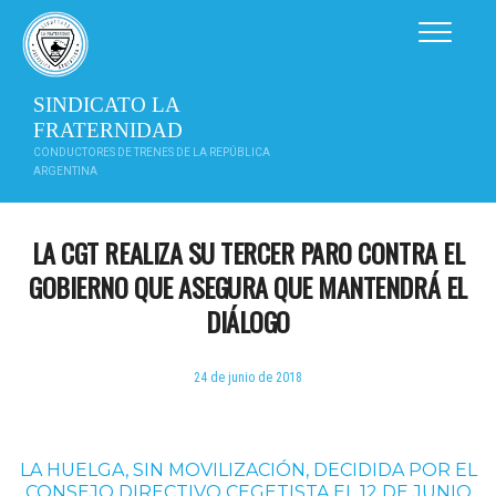
Saltar
al
contenido
SINDICATO LA
FRATERNIDAD
CONDUCTORES DE TRENES DE LA REPÚBLICA
ARGENTINA
LA CGT REALIZA SU TERCER PARO CONTRA EL
GOBIERNO QUE ASEGURA QUE MANTENDRÁ EL
DIÁLOGO
24 de junio de 2018
LA HUELGA, SIN MOVILIZACIÓN, DECIDIDA POR EL
CONSEJO DIRECTIVO CEGETISTA EL 12 DE JUNIO