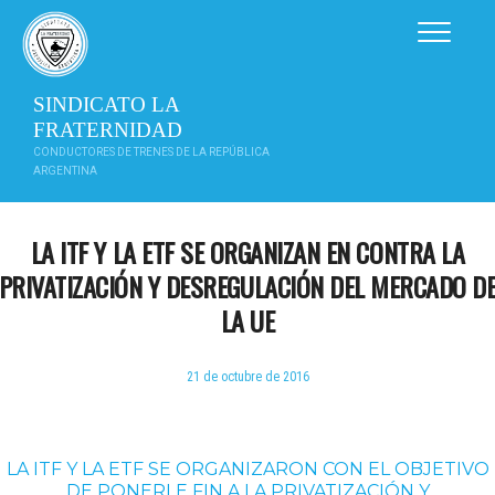
Saltar
al
contenido
SINDICATO LA
FRATERNIDAD
CONDUCTORES DE TRENES DE LA REPÚBLICA
ARGENTINA
LA ITF Y LA ETF SE ORGANIZAN EN CONTRA LA
PRIVATIZACIÓN Y DESREGULACIÓN DEL MERCADO D
LA UE
21 de octubre de 2016
LA ITF Y LA ETF SE ORGANIZARON CON EL OBJETIVO
DE PONERLE FIN A LA PRIVATIZACIÓN Y