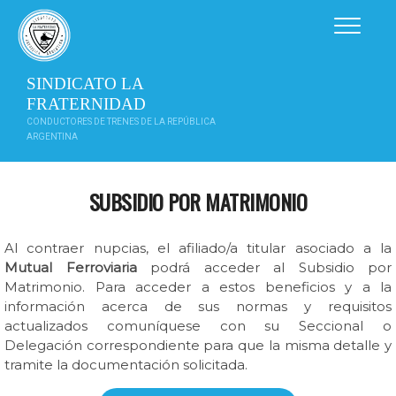
Saltar
al
contenido
SINDICATO LA
FRATERNIDAD
CONDUCTORES DE TRENES DE LA REPÚBLICA
ARGENTINA
SUBSIDIO POR MATRIMONIO
Al contraer nupcias, el afiliado/a titular asociado a la
Mutual Ferroviaria
podrá acceder al Subsidio por
Matrimonio. Para acceder a estos beneficios y a la
información acerca de sus normas y requisitos
actualizados comuníquese con su Seccional o
Delegación correspondiente para que la misma detalle y
tramite la documentación solicitada.