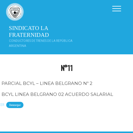
Saltar
al
contenido
SINDICATO LA
FRATERNIDAD
CONDUCTORES DE TRENES DE LA REPÚBLICA
ARGENTINA
N°11
PARCIAL BCYL – LINEA BELGRANO Nº 2
BCYL LINEA BELGRANO 02 ACUERDO SALARIAL
EER
Descargar