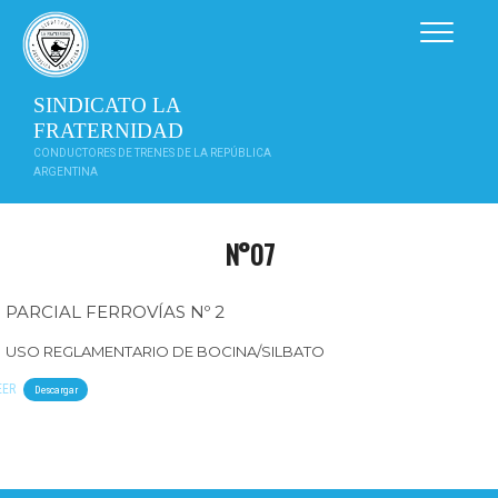
Saltar
al
contenido
SINDICATO LA
FRATERNIDAD
CONDUCTORES DE TRENES DE LA REPÚBLICA
ARGENTINA
N°07
PARCIAL FERROVÍAS Nº 2
USO REGLAMENTARIO DE BOCINA/SILBATO
EER
Descargar