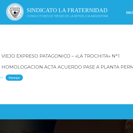
Saltar
al
SINDICATO LA FRATERNIDAD
INI
contenido
CONDUCTORES DE TRENES DE LA REPÚBLICA ARGENTINA
VIEJO EXPRESO PATAGONICO – «LA TROCHITA» N°1
HOMOLOGACION ACTA ACUERDO PASE A PLANTA PER
eer
Descargar