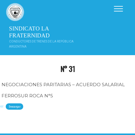
Saltar
al
contenido
SINDICATO LA
FRATERNIDAD
CONDUCTORES DE TRENES DE LA REPÚBLICA
ARGENTINA
N° 31
NEGOCIACIONES PARITARIAS – ACUERDO SALARIAL
FERROSUR ROCA N°5
eer
Descargar