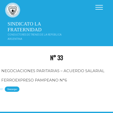
Saltar
al
contenido
SINDICATO LA
FRATERNIDAD
CONDUCTORES DE TRENES DE LA REPÚBLICA
ARGENTINA
N° 33
NEGOCIACIONES PARITARIAS – ACUERDO SALARIAL
FERROEXPRESO PAMPEANO N°6
eer
Descargar