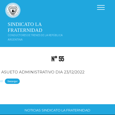
Saltar
al
contenido
SINDICATO LA
FRATERNIDAD
CONDUCTORES DE TRENES DE LA REPÚBLICA
ARGENTINA
N° 55
ASUETO ADMINISTRATIVO DIA 23/12/2022
eer
Descargar
NOTICIAS SINDICATO LA FRATERNIDAD