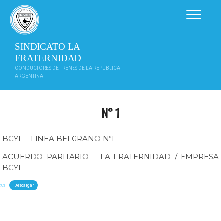
Saltar
al
contenido
SINDICATO LA
FRATERNIDAD
CONDUCTORES DE TRENES DE LA REPÚBLICA
ARGENTINA
N° 1
BCYL – LINEA BELGRANO Nº1
ACUERDO PARITARIO – LA FRATERNIDAD / EMPRESA
BCYL
eer
Descargar