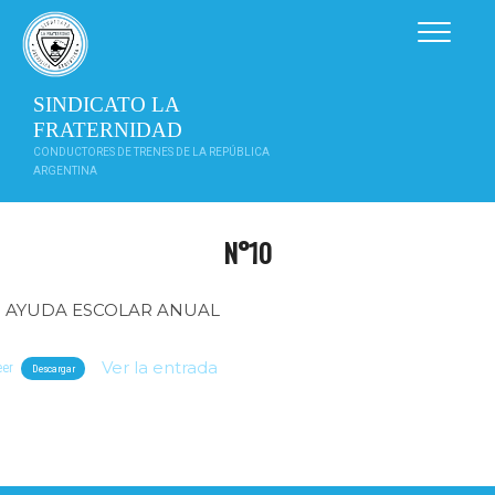
Saltar
al
contenido
SINDICATO LA
FRATERNIDAD
CONDUCTORES DE TRENES DE LA REPÚBLICA
ARGENTINA
N°10
AYUDA ESCOLAR ANUAL
Ver la entrada
eer
Descargar