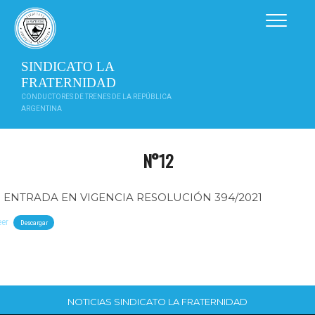
Saltar
al
contenido
SINDICATO LA
FRATERNIDAD
CONDUCTORES DE TRENES DE LA REPÚBLICA
ARGENTINA
N°12
ENTRADA EN VIGENCIA RESOLUCIÓN 394/2021
eer
Descargar
NOTICIAS SINDICATO LA FRATERNIDAD