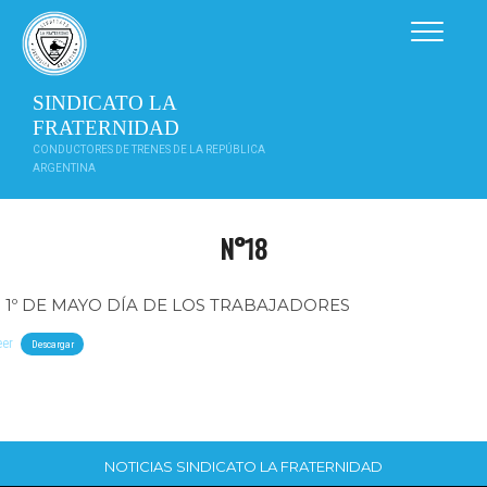
Saltar
al
contenido
SINDICATO LA
FRATERNIDAD
CONDUCTORES DE TRENES DE LA REPÚBLICA
ARGENTINA
N°18
1º DE MAYO DÍA DE LOS TRABAJADORES
eer
Descargar
NOTICIAS SINDICATO LA FRATERNIDAD