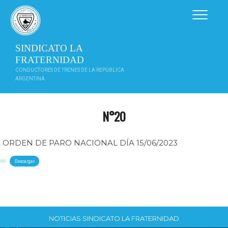
Saltar
al
contenido
SINDICATO LA
FRATERNIDAD
CONDUCTORES DE TRENES DE LA REPÚBLICA
ARGENTINA
N°20
ORDEN DE PARO NACIONAL DÍA 15/06/2023
eer
Descargar
NOTICIAS SINDICATO LA FRATERNIDAD