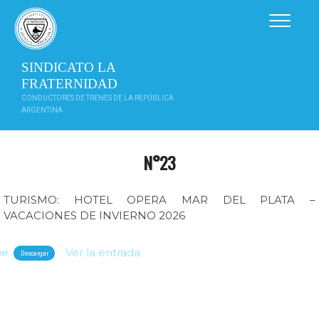
Saltar
al
contenido
SINDICATO LA
FRATERNIDAD
CONDUCTORES DE TRENES DE LA REPÚBLICA
ARGENTINA
N°23
TURISMO: HOTEL OPERA MAR DEL PLATA –
VACACIONES DE INVIERNO 2026
Ver la entrada
eer
Descargar