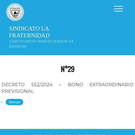
Saltar
al
contenido
SINDICATO LA
FRATERNIDAD
CONDUCTORES DE TRENES DE LA REPÚBLICA
ARGENTINA
N°29
DECRETO 552/2024 – BONO EXTRAORDINARIO
PREVISIONAL
eer
Descargar