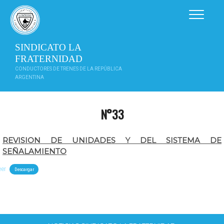
Saltar
al
contenido
SINDICATO LA
FRATERNIDAD
CONDUCTORES DE TRENES DE LA REPÚBLICA
ARGENTINA
N°33
REVISION DE UNIDADES Y DEL SISTEMA DE
SEÑALAMIENTO
eer
Descargar