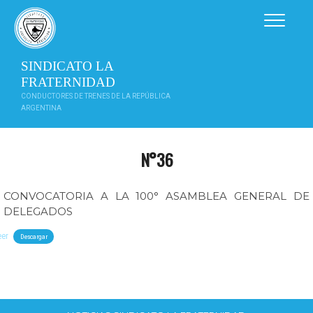
Saltar
al
contenido
SINDICATO LA
FRATERNIDAD
CONDUCTORES DE TRENES DE LA REPÚBLICA
ARGENTINA
N°36
CONVOCATORIA A LA 100° ASAMBLEA GENERAL DE
DELEGADOS
eer
Descargar