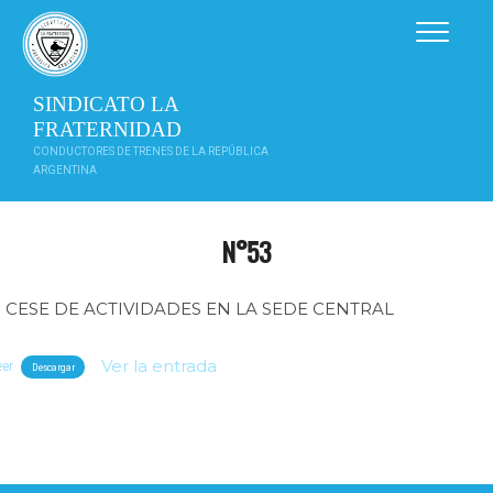
Saltar
al
contenido
SINDICATO LA
FRATERNIDAD
CONDUCTORES DE TRENES DE LA REPÚBLICA
ARGENTINA
N°53
CESE DE ACTIVIDADES EN LA SEDE CENTRAL
Ver la entrada
eer
Descargar