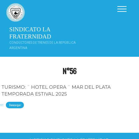
Saltar
al
contenido
SINDICATO LA
FRATERNIDAD
CONDUCTORES DE TRENES DE LA REPÚBLICA
ARGENTINA
N°56
TURISMO: ¨ HOTEL OPERA ¨ MAR DEL PLATA
TEMPORADA ESTIVAL 2025
eer
Descargar