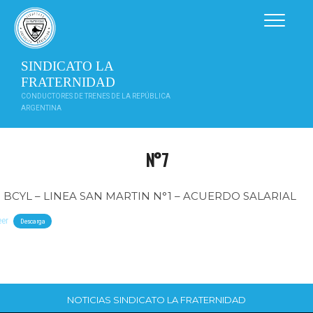
Saltar
al
contenido
SINDICATO LA
FRATERNIDAD
CONDUCTORES DE TRENES DE LA REPÚBLICA
ARGENTINA
N°7
BCYL – LINEA SAN MARTIN N°1 – ACUERDO SALARIAL
eer
Descarga
NOTICIAS SINDICATO LA FRATERNIDAD