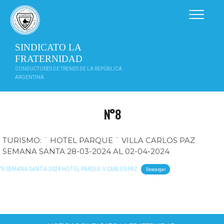
Saltar
al
contenido
SINDICATO LA
FRATERNIDAD
CONDUCTORES DE TRENES DE LA REPÚBLICA
ARGENTINA
N°8
TURISMO: ¨ HOTEL PARQUE ¨ VILLA CARLOS PAZ
SEMANA SANTA 28-03-2024 AL 02-04-2024
°8-SEMANA-SANTA-2024-HOTEL-PARQUE-V.CARLOS-PAZ
Descargar