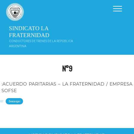
Saltar
al
contenido
SINDICATO LA
FRATERNIDAD
CONDUCTORES DE TRENES DE LA REPÚBLICA
ARGENTINA
N°9
:ACUERDO PARITARIAS – LA FRATERNIDAD / EMPRESA
SOFSE
eer
Descargar