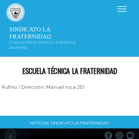
Saltar
al
contenido
SINDICATO LA
FRATERNIDAD
CONDUCTORES DE TRENES DE LA REPÚBLICA
ARGENTINA
ESCUELA TÉCNICA LA FRATERNIDAD
Rufino / Dirección: Manuel roca 251
NOTICIAS SINDICATO LA FRATERNIDAD