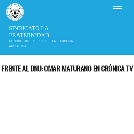
Saltar
al
contenido
SINDICATO LA
FRATERNIDAD
CONDUCTORES DE TRENES DE LA REPÚBLICA
ARGENTINA
FRENTE AL DNU: OMAR MATURANO EN CRÓNICA TV