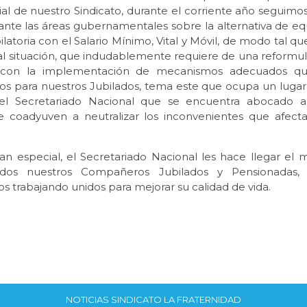
ial de nuestro Sindicato, durante el corriente año seguim
 ante las áreas gubernamentales sobre la alternativa de e
ilatoria con el Salario Mínimo, Vital y Móvil, de modo tal q
ual situación, que indudablemente requiere de una reformul
 con la implementación de mecanismos adecuados qu
os para nuestros Jubilados, tema este que ocupa un lugar p
el Secretariado Nacional que se encuentra abocado a
 coadyuven a neutralizar los inconvenientes que afect
tan especial, el Secretariado Nacional les hace llegar el 
dos nuestros Compañeros Jubilados y Pensionadas,
 trabajando unidos para mejorar su calidad de vida.
NOTICIAS SINDICATO LA FRATERNIDAD