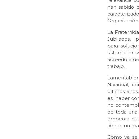
relevancia co
han sabido c
caracterizad
Organización
La Fraternid
Jubilados,
para solucio
sistema prev
acreedora de 
trabajo.
Lamentableme
Nacional, co
últimos años
es haber con
no contempl
de toda una 
empeora cuan
tienen un ma
Como ya se h