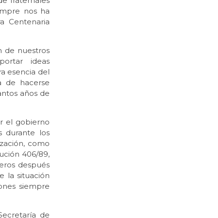
de fraternales
iempre nos ha
ra Centenaria
n de nuestros
ortar ideas
a esencia del
va de hacerse
tantos años de
r el gobierno
s durante los
ización, como
ución 406/89,
eros después
 la situación
iones siempre
Secretaría de