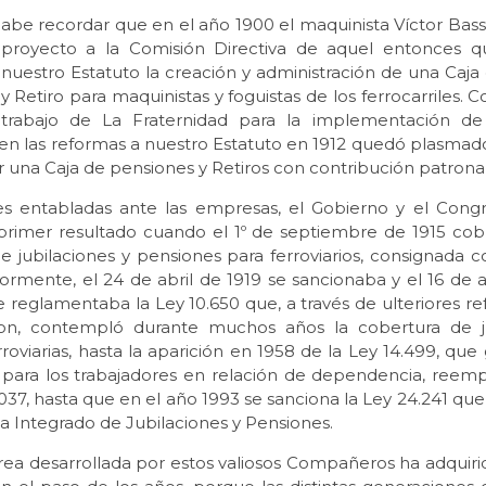
abe recordar que en el año 1900 el maquinista Víctor Bass
proyecto a la Comisión Directiva de aquel entonces q
nuestro Estatuto la creación y administración de una Caja
y Retiro para maquinistas y foguistas de los ferrocarriles. 
trabajo de La Fraternidad para la implementación d
y en las reformas a nuestro Estatuto en 1912 quedó plasmad
 una Caja de pensiones y Retiros con contribución patronal
s entabladas ante las empresas, el Gobierno y el Cong
 primer resultado cuando el 1º de septiembre de 1915 cobr
de jubilaciones y pensiones para ferroviarios, consignada 
iormente, el 24 de abril de 1919 se sancionaba y el 16 de
 reglamentaba la Ley 10.650 que, a través de ulteriores re
ron, contempló durante muchos años la cobertura de ju
roviarias, hasta la aparición en 1958 de la Ley 14.499, que 
 para los trabajadores en relación de dependencia, reem
.037, hasta que en el año 1993 se sanciona la Ley 24.241 q
ma Integrado de Jubilaciones y Pensiones.
rea desarrollada por estos valiosos Compañeros ha adquir