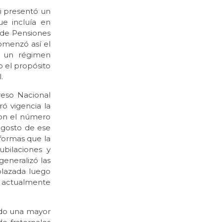
i presentó un
ue incluía en
 de Pensiones
Comenzó así el
e un régimen
o el propósito
.
reso Nacional
ó vigencia la
con el número
 agosto de ese
formas que la
bilaciones y
generalizó las
plazada luego
ue actualmente
ido una mayor