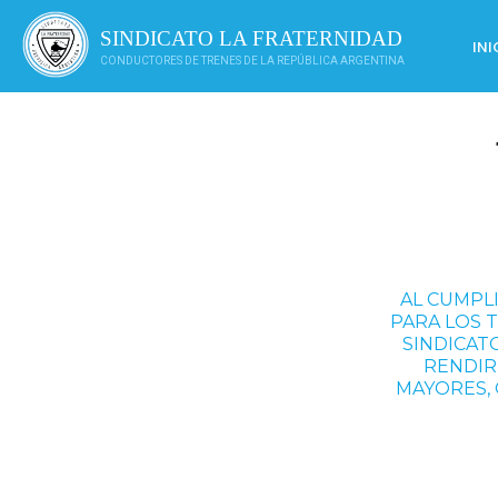
Saltar
al
SINDICATO LA FRATERNIDAD
INI
contenido
CONDUCTORES DE TRENES DE LA REPÚBLICA ARGENTINA
AL CUMPLI
PARA LOS 
SINDICAT
RENDIR
MAYORES, 