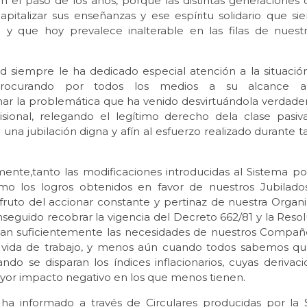
n el paso de los años, porque las distintas generaciones 
apitalizar sus enseñanzas y ese espíritu solidario que s
o y que hoy prevalece inalterable en las filas de nuest
.
ad siempre le ha dedicado especial atención a la situació
 procurando por todos los medios a su alcance ap
nar la problemática que ha venido desvirtuándola verdader
isional, relegando el legítimo derecho dela clase pasi
una jubilación digna y afín al esfuerzo realizado durante 
nte,tanto las modificaciones introducidas al Sistema po
mo los logros obtenidos en favor de nuestros Jubilado
,fruto del accionar constante y pertinaz de nuestra Organ
seguido recobrar la vigencia del Decreto 662/81 y la Resol
an suficientemente las necesidades de nuestros Compañ
vida de trabajo, y menos aún cuando todos sabemos que
do se disparan los índices inflacionarios, cuyas derivac
yor impacto negativo en los que menos tienen.
a informado a través de Circulares producidas por la 