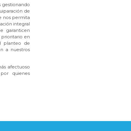
os gestionando
quiparación de
ue nos permita
ación integral
e garanticen
rioritario en
l planteo de
an a nuestros
más afectuoso
 por quienes