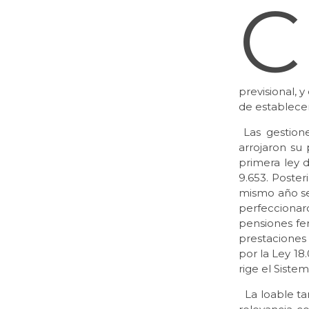
C
previsional, 
de establecer
Las gestione
arrojaron su
primera ley 
9.653. Poster
mismo año se
perfecciona
pensiones fer
prestaciones
por la Ley 18
rige el Siste
La loable ta