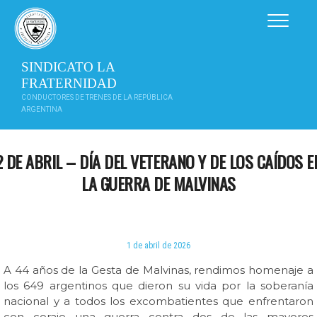
Saltar
al
contenido
SINDICATO LA
FRATERNIDAD
CONDUCTORES DE TRENES DE LA REPÚBLICA
ARGENTINA
2 DE ABRIL – DÍA DEL VETERANO Y DE LOS CAÍDOS E
LA GUERRA DE MALVINAS
1 de abril de 2026
A 44 años de la Gesta de Malvinas, rendimos homenaje a
los 649 argentinos que dieron su vida por la soberanía
nacional y a todos los excombatientes que enfrentaron
con coraje una guerra contra dos de las mayores