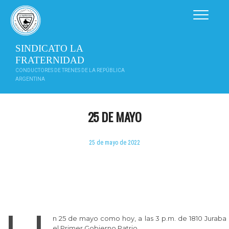
Saltar
al
contenido
SINDICATO LA
FRATERNIDAD
CONDUCTORES DE TRENES DE LA REPÚBLICA
ARGENTINA
25 DE MAYO
25 de mayo de 2022
n 25 de mayo como hoy, a las 3 p.m. de 1810 Juraba
el Primer Gobierno Patrio.