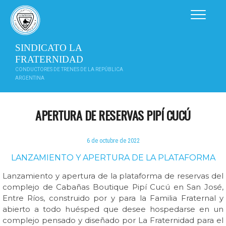
Saltar
al
contenido
SINDICATO LA
FRATERNIDAD
CONDUCTORES DE TRENES DE LA REPÚBLICA
ARGENTINA
APERTURA DE RESERVAS PIPÍ CUCÚ
6 de octubre de 2022
LANZAMIENTO Y APERTURA DE LA PLATAFORMA
Lanzamiento y apertura de la plataforma de reservas del
complejo de Cabañas Boutique Pipí Cucú en San José,
Entre Ríos, construido por y para la Familia Fraternal y
abierto a todo huésped que desee hospedarse en un
complejo pensado y diseñado por La Fraternidad para el