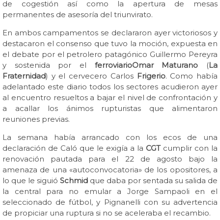
de cogestión así como la apertura de mesas
permanentes de asesoría del triunvirato.
En ambos campamentos se declararon ayer victoriosos y
destacaron el consenso que tuvo la moción, expuesta en
el debate por el petrolero patagónico Guillermo Pereyra
y sostenida por el
ferroviario
Omar Maturano
(
La
Fraternidad
) y el cervecero Carlos
Frigerio
. Como había
adelantado este diario todos los sectores acudieron ayer
al encuentro resueltos a bajar el nivel de confrontación y
a acallar los ánimos rupturistas que alimentaron
reuniones previas.
La semana había arrancado con los ecos de una
declaración de Caló que le exigía a la
CGT
cumplir con la
renovación pautada para el 22 de agosto bajo la
amenaza de una «autoconvocatoria» de los opositores, a
lo que le siguió
Schmid
que daba por sentada su salida de
la central para no emular a Jorge Sampaoli en el
seleccionado de fútbol, y Pignanelli con su advertencia
de propiciar una ruptura si no se aceleraba el recambio.