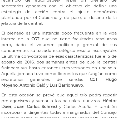
recambio de autoridades- habrá un plenario de
secretarios generales con el objetivo de definir una
estrategia de acción contra el ajuste económico
planteado por el Gobierno y, de paso, el destino de la
jefatura de la central.
El plenario es una instancia poco frecuente en la vida
interna de la
CGT
que no tiene facultades resolutivas
pero, dado el volumen político y gremial de sus
concurrentes, su trazado estratégico resulta insoslayable.
La última convocatoria de esas características fue el 5 de
agosto de 2016, dos semanas antes de que la central
fusionara sus hasta entonces tres versiones en una sola.
Aquella jornada tuvo como líderes los que fungían como
secretarios generales de sendas
CGT
:
Hugo
Moyano
,
Antonio Caló
y
Luis Barrionuevo
.
En esta ocasión se prevé que aquel trío podrá repetir
protagonismo y sumar a los actuales triunviros,
Héctor
Daer
,
Juan Carlos Schmid
y Carlos Acuña. Y también
incorporar a dirigentes todavía marginados del Consejo