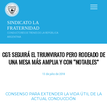
Saltar
al
contenido
SINDICATO LA
FRATERNIDAD
CONDUCTORES DE TRENES DE LA REPÚBLICA
ARGENTINA
CGT: SEGUIRÁ EL TRIUNVIRATO PERO RODEADO DE
UNA MESA MÁS AMPLIA Y CON “NOTABLES”
13 de julio de 2018
CONSENSO PARA EXTENDER LA VIDA ÚTIL DE LA
ACTUAL CONDUCCIÓN