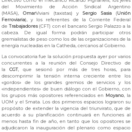
Directivo como el mecánico Ricardo Pignanelli, los jefes
del Movimiento de Acción Sindical Argentino
(MASA),
Omar
Viviani (taxistas) y
Sergio Sasia
(
Unión
Ferroviaria
), y los referentes de la Corriente Federal
de
Trabajadores
(CFT) con el bancario Sergio Palazzo a la
cabeza. De igual forma podrán participar otros
gremialistas de peso como los de las organizaciones de la
energía nucleadas en la Catheda, cercanos al Gobierno.
La convocatoria fue la solución propuesta ayer por varios
concurrentes a la reunión del Consejo Directivo de
la
CGT
, que sesionó por más de tres horas, para
descomprimir la tensión interna creciente entre los
«gordos» de los grandes gremios de servicios y los
«independientes» de buen diálogo con el Gobierno, con
los grupos más opositores referenciados en
Moyano
, la
UOM y el Smata. Los dos primeros espacios lograron su
propósito de extender la vigencia del triunvirato, que de
acuerdo a su planificación continuará en funciones al
menos hasta fin de año, en tanto que los opositores se
adjudicaron la inauguración del plenario como espacio