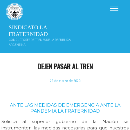
Saltar
al
contenido
SINDICATO LA
FRATERNIDAD
CONDUCTORES DE TRENES DE LA REPÚBLICA
ARGENTINA
DEJEN PASAR AL TREN
23 de marzo de 2020
ANTE LAS MEDIDAS DE EMERGENCIA ANTE LA
PANDEMIA LA FRATERNIDAD
Solicita al superior gobierno de la Nación se
instrumenten las medidas necesarias para que nuestros