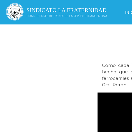
Saltar
al
SINDICATO LA FRATERNIDAD
INI
contenido
CONDUCTORES DE TRENES DE LA REPÚBLICA ARGENTINA
Como cada 1º
hecho que si
ferrocarriles
Gral. Perón.