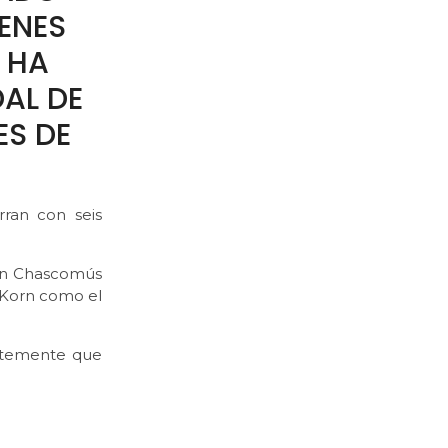
RENES
 HA
AL DE
ES DE
rran con seis
ión Chascomús
o Korn como el
entemente que