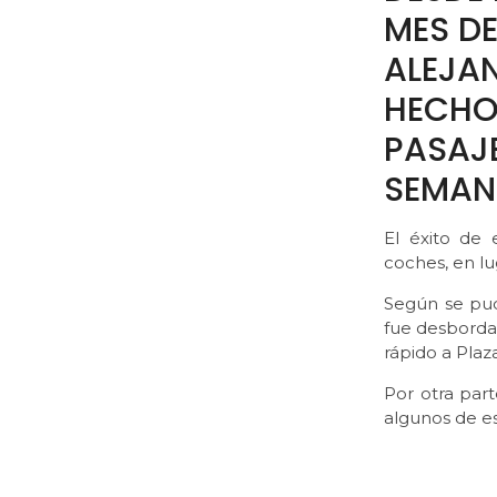
MES DE
ALEJA
HECHO
PASAJE
SEMAN
El éxito de 
coches, en l
Según se pud
fue desbordad
rápido a Plaz
Por otra par
algunos de es