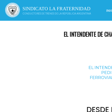
Saltar
al
SINDICATO LA FRATERNIDAD
INI
contenido
CONDUCTORES DE TRENES DE LA REPÚBLICA ARGENTINA
EL INTENDENTE DE CH
EL INTEND
PEDI
FERROVIAR
DESDE 