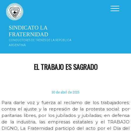
Saltar
al
contenido
SINDICATO LA
FRATERNIDAD
CONDUCTORES DE TRENES DE LA REPÚBLICA
ARGENTINA
EL TRABAJO ES SAGRADO
30 de abril de 2025
Para darle voz y fuerza al reclamo de los trabajadores;
contra el ajuste y la represión de la protesta social; por
paritarias libres, por los jubilados y jubiladas; en defensa
de la industria, las empresas estatales y el TRABAJO
DIGNO, La Fraternidad participó del acto por el Día del