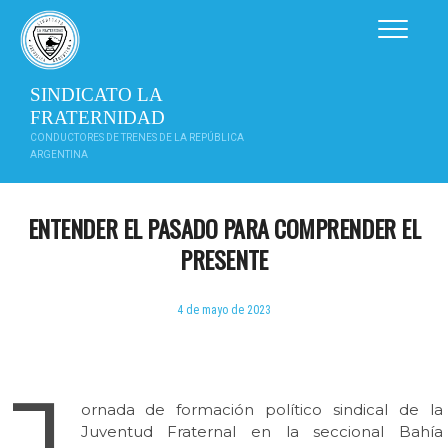
Saltar
al
contenido
SINDICATO LA
FRATERNIDAD
CONDUCTORES DE TRENES DE LA REPÚBLICA
ARGENTINA
ENTENDER EL PASADO PARA COMPRENDER EL
PRESENTE
4 de mayo de 2023
J
ornada de formación político sindical de la
Juventud Fraternal en la seccional Bahía