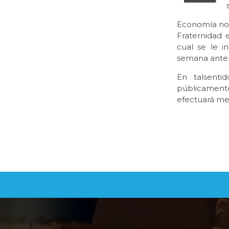
Economía no 
Fraternidad 
cual se le i
semana anter
En talsenti
públicamente
efectuará med