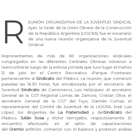
R
EUNIÓN ORGANIZATIVA DE LA JUVENTUD SINDICAL
Ayer, la Sede de la Unión Obrera de la Construcción
de la República Argentina (UOCRA) fue el escenario
de una nueva reunión organizativa de la Juventud
Sindical.
Representantes de más de 60 organizaciones sindicales
congregados en las diferentes Centrales Obreras volvieron a
reencontrarse luego de la exitosa jornada que tuvo lugar el martes
12 de julio en el Centro Recreativo «Parque Fronteras»
perteneciente al
Sindicato
del Plástico. La reunión, que comenzó
pasadas las 16.30 horas, fue encabezada por el secretario de
Juventud
Sindicato
de Camioneros, Luis Velázquez; el secretario
General de la CGT Regional Lomas de Zamora, Cristian Oliva; el
secretario General de la CGT del Tuyu, Damián Comas; el
representante del Comité de Juventud de la UOCRA, José Luis
López; los dirigentes de
La Fraternidad
y del
Sindicato
del
Plástico,
Julián Sosa
y Víctor Verrojalbis, respectivamente. El
encuentro efectuado en el salón de capacitaciones
del
Gremio
anfitrión, comenzó con el balance y posterior análisis