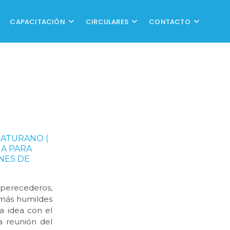
CAPACITACIÓN
CIRCULARES
CONTACTO
MATURANO (
IA PARA
NES DE
 perecederos,
s más humildes
a idea con el
 reunión del