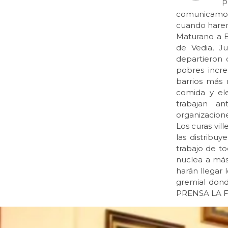
P
comunicamos
cuando harem
Maturano a B
de Vedia, Ju
departieron 
pobres incre
barrios más 
comida y el
trabajan a
organizacion
Los curas vil
las distribuy
trabajo de to
nuclea a más
harán llegar
gremial dond
PRENSA LA 