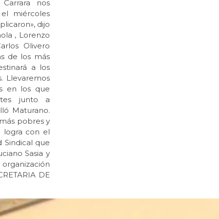
 Carrara nos
el miércoles
icaron», dijo
ola , Lorenzo
arlos Olivero
as de los más
stinará a los
s. Llevaremos
s en los que
tes junto a
lló Maturano.
s más pobres y
e logra con el
d Sindical que
ciano Sasia y
 organización
SECRETARIA DE