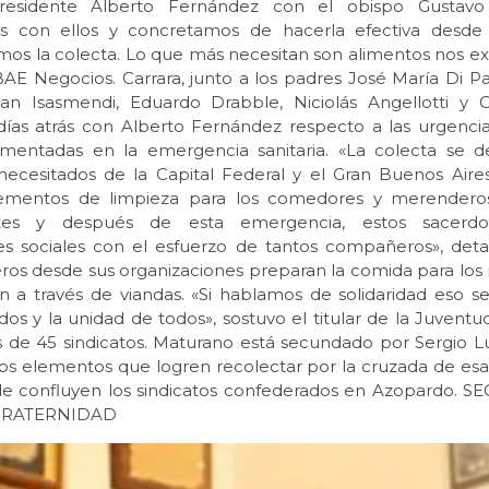
residente Alberto Fernández con el obispo Gustavo
 con ellos y concretamos de hacerla efectiva desde 
os la colecta. Lo que más necesitan son alimentos nos expl
AE Negocios. Carrara, junto a los padres José María Di Pa
an Isasmendi, Eduardo Drabble, Niciolás Angellotti y C
días atrás con Alberto Fernández respecto a las urgenci
mentadas en la emergencia sanitaria. «La colecta se de
necesitados de la Capital Federal y el Gran Buenos Aire
ementos de limpieza para los comedores y merendero
ntes y después de esta emergencia, estos sacerdo
es sociales con el esfuerzo de tantos compañeros», deta
leros desde sus organizaciones preparan la comida para lo
en a través de viandas. «Si hablamos de solidaridad eso s
dos y la unidad de todos», sostuvo el titular de la Juventu
 de 45 sindicatos. Maturano está secundado por Sergio Lu
 los elementos que logren recolectar por la cruzada de esa
e confluyen los sindicatos confederados en Azopardo. 
FRATERNIDAD