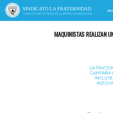
Saltar
al
SINDICATO LA FRATERNIDAD
INI
contenido
CONDUCTORES DE TRENES DE LA REPÚBLICA ARGENTINA
MAQUINISTAS REALIZAN U
LA FRATER
CAMPAÑA 
INCLUYE
ASEGUR