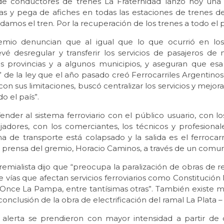
 de conductores de trenes La Fraternidad lanzó hoy u
as y pega de afiches en todas las estaciones de trenes de
amos el tren. Por la recuperación de los trenes a todo el p
mio denuncian que al igual que lo que ocurrió en los
vé desregular y transferir los servicios de pasajeros de 
las provincias y a algunos municipios, y aseguran que esa 
 de la ley que el año pasado creó Ferrocarriles Argentinos
con sus limitaciones, buscó centralizar los servicios y mejora
o el país”.
nder al sistema ferroviario con el público usuario, con lo
ajadores, con los comerciantes, los técnicos y profesiona
a de transporte está colapsado y la salida es el ferrocarri
e prensa del gremio, Horacio Caminos, a través de un comu
emialista dijo que “preocupa la paralización de obras de 
 vías que afectan servicios ferroviarios como Constitución 
 Once La Pampa, entre tantísimas otras”. También existe m
 conclusión de la obra de electrificación del ramal La Plata –
 alerta se prendieron con mayor intensidad a partir de 