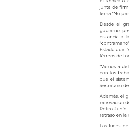
El sindicato
junta de firm
lema “No perd
Desde el gre
gobierno pre
distancia a 
“contramano”
Estado que, “
férreos de tod
“Vamos a defe
con los trab
que el sistem
Secretario d
Además, el gr
renovación de
Retiro Junín,
retraso en la
Las luces de