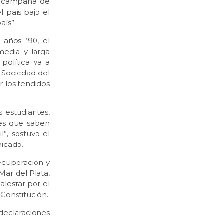
na campaña de
l país bajo el
aís”-
 años ‘90, el
media y larga
política va a
 Sociedad del
r los tendidos
s estudiantes,
les que saben
l”, sostuvo el
nicado.
recuperación y
Mar del Plata,
alestar por el
 Constitución.
declaraciones