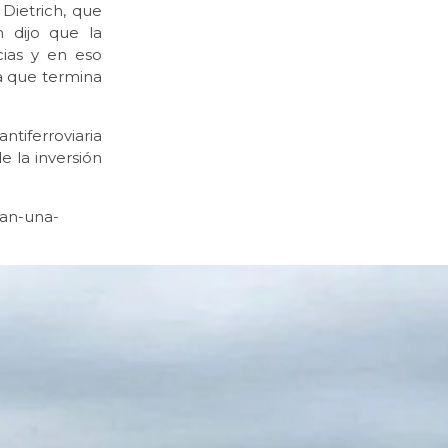
 Dietrich, que
 dijo que la
ncias y en eso
a que termina
ntiferroviaria
 la inversión
zan-una-