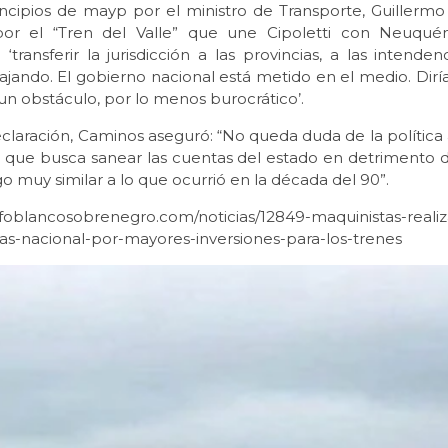
incipios de mayp por el ministro de Transporte, Guillermo
por el “Tren del Valle” que une Cipoletti con Neuquén
 ‘transferir la jurisdicción a las provincias, a las intende
ajando. El gobierno nacional está metido en el medio. Dirí
un obstáculo, por lo menos burocrático’.
claración, Caminos aseguró: “No queda duda de la política a
, que busca sanear las cuentas del estado en detrimento de
lgo muy similar a lo que ocurrió en la década del 90”.
nfoblancosobrenegro.com/noticias/12849-maquinistas-reali
mas-nacional-por-mayores-inversiones-para-los-trenes