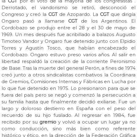
la
CGT
por el voto de la mayoría de los congresistas .
Derrotado, el vandorismo se retiró, desconoció el
Congreso y creó la
CGT
de Azopardo. La
CGT
que dirigía
Ongaro pasó a llamarse
CGT
de los Argentinos. El
Cordobazo se produjo entre el 28 y el 30 de mayo de
1969. Un mes después fue acribillado a balazos Augusto
Timoteo Vandor y Ongaro fue detenido junto con Elpidio
Torres y Agustín Tosco, que habían encabezado el
Cordobazo. Ongaro estuvo preso varios años. Al salir en
libertad respaldó la creación de la corriente Peronismo
de Base. Tras la muerte del general Perón, a fines de 1974
creó junto a otros sindicalistas combativos la Coordinara
de Gremios, Comisiones Internas y Fábricas en Lucha por
lo que fue detenido en 1975. Lo presionaron para que se
fuera del país pero se negó y comenzó la persecución a
su familia hasta que finalmente decidió exiliarse. Fue un
largo y doloroso destierro en España con el peso del
recuerdo de su hijo fusilado. Al regresar en 1984, fue
recibido por su
gremio
y volvió a ocupar un lugar ya no
como conducción, sino más bien como referente
histórico y ético, en la dirección de la Federación Gráfica