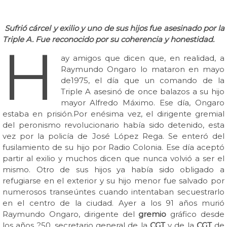
Sufrió cárcel y exilio y uno de sus hijos fue asesinado por la
Triple A. Fue reconocido por su coherencia y honestidad.
H
ay amigos que dicen que, en realidad, a
Raymundo Ongaro lo mataron en mayo
de1975, el día que un comando de la
Triple A asesinó de once balazos a su hijo
mayor Alfredo Máximo. Ese día, Ongaro
estaba en prisión.Por enésima vez, el dirigente gremial
del peronismo revolucionario había sido detenido, esta
vez por la policía de José López Rega. Se enteró del
fusilamiento de su hijo por Radio Colonia. Ese día aceptó
partir al exilio y muchos dicen que nunca volvió a ser el
mismo. Otro de sus hijos ya había sido obligado a
refugiarse en el exterior y su hijo menor fue salvado por
numerosos transeúntes cuando intentaban secuestrarlo
en el centro de la ciudad. Ayer a los 91 años murió
Raymundo Ongaro, dirigente del
gremio
gráfico desde
los años ?50, secretario general de la
CGT
y de la
CGT
de