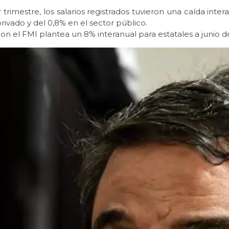
r trimestre, los salarios registrados tuvieron una caída inter
privado y del 0,8% en el sector público.
con el FMI plantea un 8% interanual para estatales a junio d