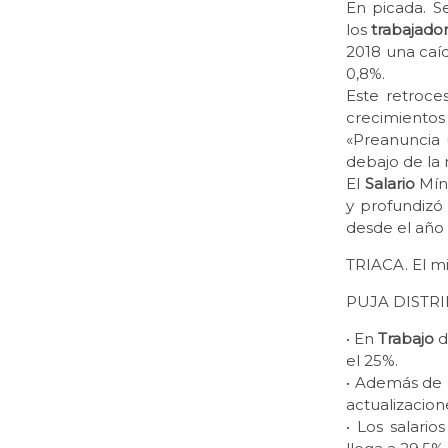
En picada. S
los
trabajado
2018 una caíd
0,8%.
Este retroce
crecimientos 
«Preanuncia 
debajo de la m
El
Salario
Míni
y profundizó
desde el año
TRIACA. El m
PUJA DISTR
• En
Trabajo
d
el 25%.
• Además de 
actualizacion
• Los salari