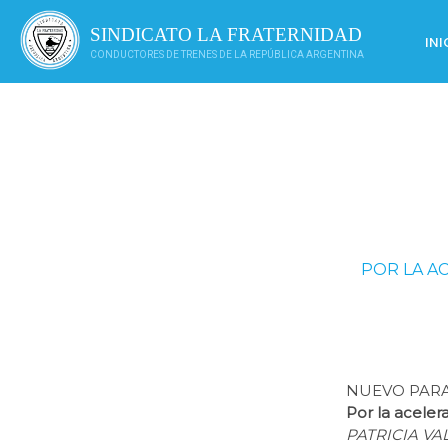
Saltar
al
SINDICATO LA FRATERNIDAD
INI
contenido
CONDUCTORES DE TRENES DE LA REPÚBLICA ARGENTINA
POR LA AC
NUEVO PARA
Por la aceler
PATRICIA VAL