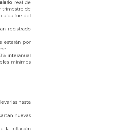
alario
real de
r trimestre de
 caída fue del
an registrado
s estarán por
rme.
,3% interanual
veles mínimos
levarlas hasta
cartan nuevas
 la inflación