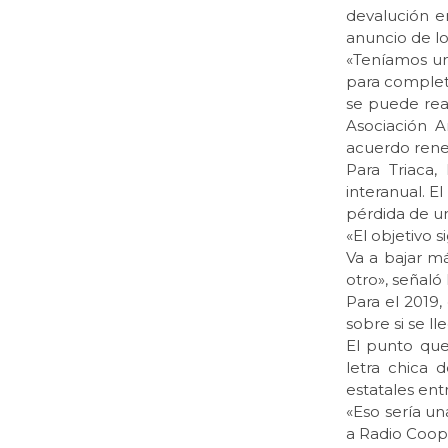
devalución e
anuncio de lo
«Teníamos un
para complet
se puede reab
Asociación A
acuerdo rene
Para Triaca,
interanual. E
pérdida de u
«El objetivo 
Va a bajar m
otro», señaló
Para el 2019,
sobre si se ll
El punto que
letra chica 
estatales ent
«Eso sería u
a Radio Coope