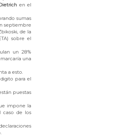
Dietrich
en el
porando sumas
En septiembre
bikoski, de la
ETA) sobre el
umulan un 28%
e marcaría una
nta a esto.
igito para el
 están puestas
que impone la
l caso de los
declaraciones
.