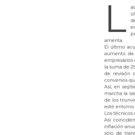
L
a
ú
d
e
pu
amerita.
El último ac
aumento de t
empresarios d
la suma de 2
de revisión 
convenios que
Así, en sept
marcha la sal
de los triunv
esté entorno 
Los técnicos 
Así coincide
inflación anu
sólo de tran