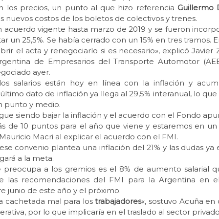
n los precios, un punto al que hizo referencia
Guillermo 
s nuevos costos de los boletos de colectivos y trenes.
 acuerdo vigente hasta marzo de 2019 y se fueron incor
ar un 25,5%. Se había cerrado con un 15% en tres tramos. 
rir el acta y renegociarlo si es necesario», explicó Javier Z
rgentina de Empresarios del Transporte Automotor (AE
gociado ayer.
 los salarios están hoy en línea con la inflación y ac
l último dato de inflación ya llega al 29,5% interanual, lo qu
n punto y medio.
sigue siendo bajar la inflación y el acuerdo con el Fondo apu
ás de 10 puntos para el año que viene y estaremos en un d
 Mauricio Macri al explicar el acuerdo con el FMI.
 ese convenio plantea una inflación del 21% y las dudas ya
egará a la meta.
 preocupa a los gremios es el 8% de aumento salarial 
de las recomendaciones del FMI para la Argentina en e
re junio de este año y el próximo.
na cachetada mal para los
trabajadores
«, sostuvo Acuña en 
rativa, por lo que implicaría en el traslado al sector privado