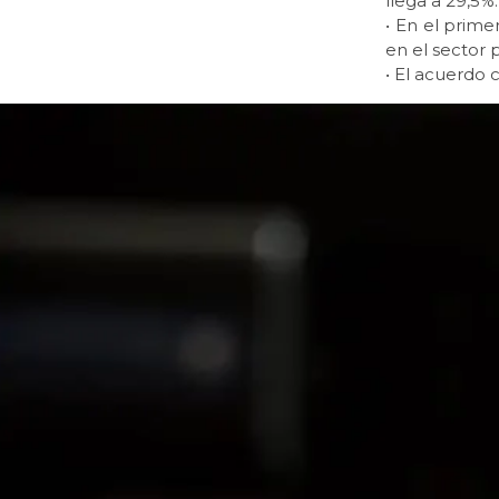
llega a 29,5%.
• En el prime
en el sector 
• El acuerdo 