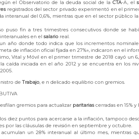
egún el Observatorio de la deuda social de la
CTA
-A, el
s
res
registrados del sector privado experimentó en el prime
a interanual del 0,6%, mientras que en el sector público la
so puso fin a tres trimestres consecutivos donde se habí
interanuales en el
salario
real.
un año donde todo indica que los incrementos nominale
eta de inflación oficial fijada en 27%», indicaron en el info
mo, Vital y Móvil en el primer trimestre de 2018 cayó un 6
 la caída iniciada en el año 2012 y se encuentra en los ni
 2005.
inistro de
Trabajo
, e n delicado equilibrio con gremios.
IBUTIVA
esfilan gremios para actualizar
paritarias
cerradas en 15% y l
los diez puntos para acercarse a la inflación, tampoco des
es por las cláusulas de revisión en septiembre y octubre.
os acumulan un 28% interanual al último mes, mientras que