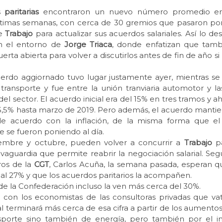
s
paritarias
encontraron un nuevo número promedio en
ltimas semanas, con cerca de 30 gremios que pasaron por 
e
Trabajo
para actualizar sus acuerdos salariales. Así lo de
n el entorno de
Jorge Triaca
, donde enfatizan que tamb
erta abierta para volver a discutirlos antes de fin de año si 
uerdo aggiornado tuvo lugar justamente ayer, mientras se
ransporte y fue entre la unión tranviaria automotor y l
el sector. El acuerdo inicial era del 15% en tres tramos y ah
5,5% hasta marzo de 2019. Pero además, el acuerdo mantien
de acuerdo con la inflación, de la misma forma que el
 se fueron poniendo al día.
iembre y octubre, pueden volver a concurrir a
Trabajo
pa
vaguardia que permite reabrir la negociación salarial. Se
iros de la
CGT
, Carlos Acuña, la semana pasada, esperan qu
al 27% y que los acuerdos paritarios la acompañen.
de la Confederación incluso la ven más cerca del 30%.
n con los economistas de las consultoras privadas que vat
al terminará más cerca de esa cifra a partir de los aumentos 
sporte sino también de energía, pero también por el 