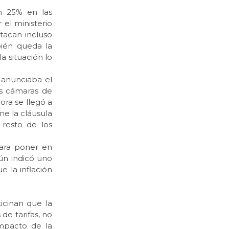
 25% en las
el ministerio
stacan incluso
ién queda la
la situación lo
 anunciaba el
as cámaras de
ora se llegó a
e la cláusula
 resto de los
ra poner en
gún indicó uno
e la inflación
icinan que la
de tarifas, no
impacto de la