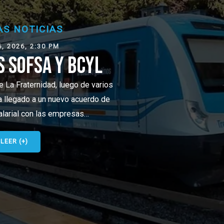
L
rios
 de