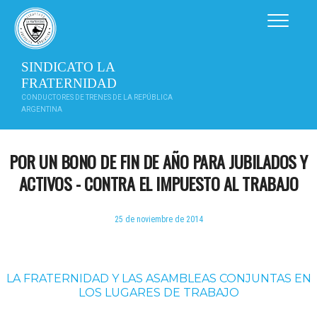
Saltar
al
contenido
SINDICATO LA
FRATERNIDAD
CONDUCTORES DE TRENES DE LA REPÚBLICA
ARGENTINA
POR UN BONO DE FIN DE AÑO PARA JUBILADOS Y
ACTIVOS - CONTRA EL IMPUESTO AL TRABAJO
25 de noviembre de 2014
LA FRATERNIDAD Y LAS ASAMBLEAS CONJUNTAS EN
LOS LUGARES DE TRABAJO