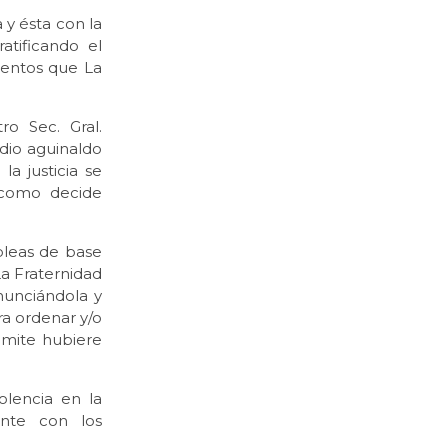
 y ésta con la
atificando el
mentos que La
o Sec. Gral.
dio aguinaldo
la justicia se
 como decide
leas de base
La Fraternidad
nunciándola y
ra ordenar y/o
ámite hubiere
olencia en la
ente con los