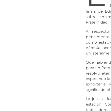
firma de Edu
sobreseimien
Fraternidad l
Al respecto
penalmente p
como establec
efectúa aco
unilateralmen
Que habiend
para un Paro 
resolvió ate
esperando la 
exhortar al 
significado e
La justicia 
estación Co
trabajadores.