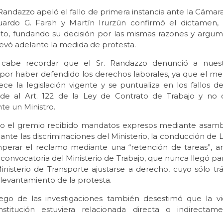
Randazzo apeló el fallo de primera instancia ante la Cámara
ardo G. Farah y Martín Irurzún confirmó el dictamen, r
to, fundando su decisión por las mismas razones y argu
levó adelante la medida de protesta.
 cabe recordar que el Sr. Randazzo denunció a nuestr
or haber defendido los derechos laborales, ya que el me
e la legislación vigente y se puntualiza en los fallos de 
rde al Art. 122 de la Ley de Contrato de Trabajo y no
te un Ministro.
o el gremio recibido mandatos expresos mediante asamb
ante las discriminaciones del Ministerio, la conducción de 
mperar el reclamo mediante una “retención de tareas”, a
convocatoria del Ministerio de Trabajo, que nunca llegó pa
Ministerio de Transporte ajustarse a derecho, cuyo sólo tr
l levantamiento de la protesta.
luego de las investigaciones también desestimó que la vi
nstitución estuviera relacionada directa o indirectam