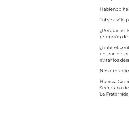
Habiendo habl
Tal vez sólo 
¿Porque el M
retención de
¿Ante el con
un par de pa
evitar los d
Nosotros afir
Horacio Cam
Secretario d
La Fraternid