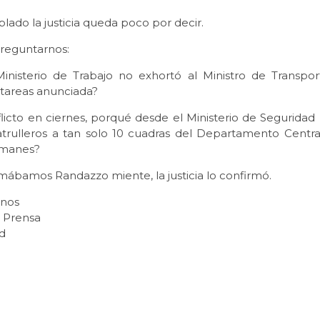
ado la justicia queda poco por decir.
preguntarnos:
inisterio de Trabajo no exhortó al Ministro de Transport
 tareas anunciada?
flicto en ciernes, porqué desde el Ministerio de Seguridad
trulleros a tan solo 10 cuadras del Departamento Central
esmanes?
mábamos Randazzo miente, la justicia lo confirmó.
inos
e Prensa
ad