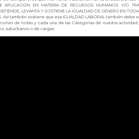
E APLICACION EN MATERIA DE RECURSOS HUMANOS Y/O TRA
DEFIENDE, LEVANTA Y SOSTIENE LA IGUALDAD DE GENERO EN TOD
 Asi también sostiene que esa IGUALDAD LABORAL también debe so
ciones de todas y cada una de las Categorías de nuestra actividad,
os, suburbanos o de cargas.