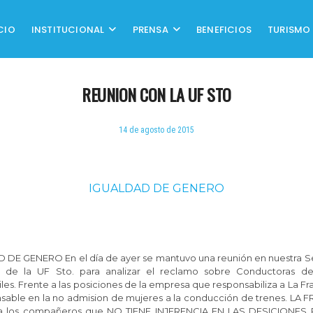
CIO
INSTITUCIONAL
PRENSA
BENEFICIOS
TURISMO
REUNION CON LA UF STO
14 de agosto de 2015
IGUALDAD DE GENERO
DE GENERO En el día de ayer se mantuvo una reunión en nuestra S
. de la UF Sto. para analizar el reclamo sobre Conductoras de
iles. Frente a las posiciones de la empresa que responsabiliza a La Fr
nsable en la no admision de mujeres a la conducción de trenes. LA 
 a los compañeros que NO TIENE INJERENCIA EN LAS DESICIONES