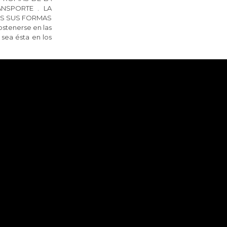
NSPORTE . LA
AS SUS FORMAS
stenerse en las
 sea ésta en los