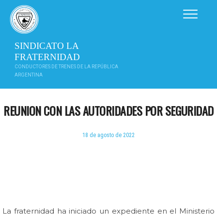
Saltar
al
contenido
SINDICATO LA
FRATERNIDAD
CONDUCTORES DE TRENES DE LA REPÚBLICA
ARGENTINA
REUNION CON LAS AUTORIDADES POR SEGURIDAD
18 de agosto de 2022
La fraternidad ha iniciado un expediente en el Ministerio