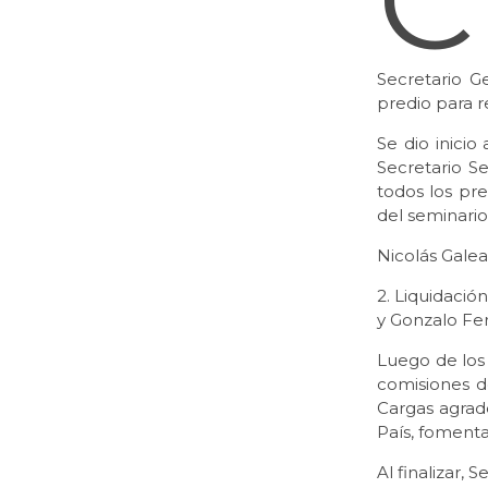
C
Secretario G
predio para r
Se dio inici
Secretario S
todos los pr
del seminario
Nicolás Galea
2. Liquidació
y Gonzalo Fe
Luego de los
comisiones d
Cargas agrade
País, fomenta
Al finalizar