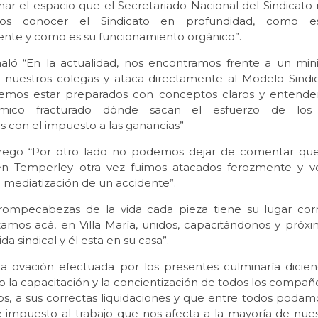
ar el espacio que el Secretariado Nacional del Sindicato 
os conocer el Sindicato en profundidad, como e
ente y como es su funcionamiento orgánico”.
aló “En la actualidad, nos encontramos frente a un min
 nuestros colegas y ataca directamente al Modelo Sindic
emos estar preparados con conceptos claros y entende
mico fracturado dónde sacan el esfuerzo de los t
s con el impuesto a las ganancias”
rego “Por otro lado no podemos dejar de comentar que
en Temperley otra vez fuimos atacados ferozmente y vo
a mediatización de un accidente”.
rompecabezas de la vida cada pieza tiene su lugar cor
tamos acá, en Villa María, unidos, capacitándonos y próxim
da sindical y él esta en su casa”.
 ovación efectuada por los presentes culminaría dici
o la capacitación y la concientización de todos los compañ
os, a sus correctas liquidaciones y que entre todos podamo
 impuesto al trabajo que nos afecta a la mayoría de nuestr