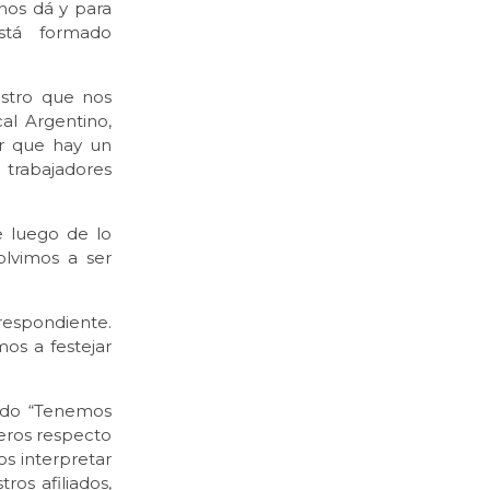
nos dá y para
stá formado
istro que nos
al Argentino,
r que hay un
rabajadores
 luego de lo
lvimos a ser
respondiente.
os a festejar
endo “Tenemos
eros respecto
s interpretar
os afiliados,