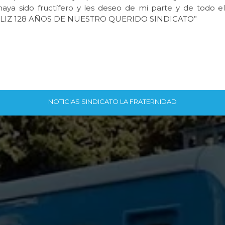
aya sido fructífero y les deseo de mi parte y de todo el
“FELIZ 128 AÑOS DE NUESTRO QUERIDO SINDICATO”
NOTICIAS SINDICATO LA FRATERNIDAD