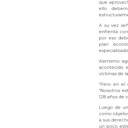
que aprovech
ello debem
estructuralm
A su vez señ
enfrenta con
por eso deb
plan econó
especializado
Asimismo ag
acontecido 
víctimas de l
“Pero en el 
“Nosotros es
128 años de vi
Luego de una
como objetiv
a sus derech
un poco este