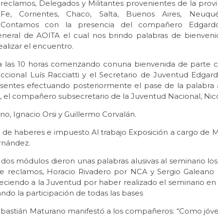
reclamos, Delegados y Militantes provenientes de la provi
Fe, Corrientes, Chaco, Salta, Buenos Aires, Neuqu
Contamos con la presencia del compañero Edgard
eneral de AOITA el cual nos brindo palabras de bienveni
ealizar el encuentro.
o a las 10 horas comenzando conuna bienvenida de parte
eccional Luís Racciatti y el Secretario de Juventud Edgar
esentes efectuando posteriormente el pase de la palabra
, el compañero subsecretario de la Juventud Nacional, Nic
no, Ignacio Orsi y Guillermo Corvalán.
n de haberes e impuesto Al trabajo Exposición a cargo de 
rnández.
 dos módulos dieron unas palabras alusivas al seminario l
e reclamos, Horacio Rivadero por NCA y Sergio Galeano
ciendo a la Juventud por haber realizado el seminario en e
ndo la participación de todas las bases
, Sebastián Maturano manifestó a los compañeros: “Como jó