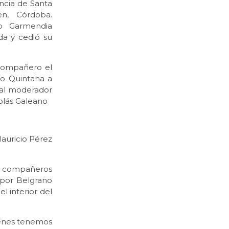
ncia de Santa
én, Córdoba.
o Garmendia
da y cedió su
 compañero el
do Quintana a
 al moderador
olás Galeano
Mauricio Pérez
os compañeros
 por Belgrano
l interior del
venes tenemos